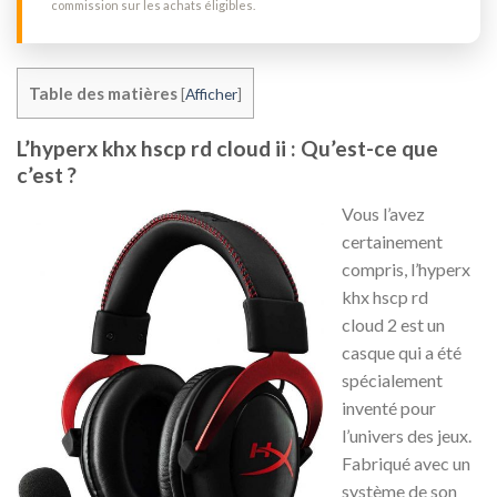
commission sur les achats éligibles.
Table des matières
[
Afficher
]
L’hyperx khx hscp rd cloud ii : Qu’est-ce que
c’est ?
Vous l’avez
certainement
compris, l’hyperx
khx hscp rd
cloud 2 est un
casque qui a été
spécialement
inventé pour
l’univers des jeux.
Fabriqué avec un
système de son